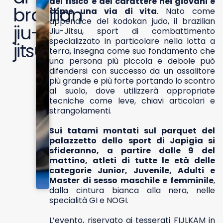
del fisico e del carattere nei giovani e
brazilian
come una via di vita
. Nato come
appendice del kodokan judo, il brazilian
jiu-
Jiu-Jitsu, sport di combattimento
specializzato in particolare nella lotta a
jitsu
terra, insegna come suo fondamento che
una persona più piccola e debole può
difendersi con successo da un assalitore
più grande e più forte portando lo scontro
al suolo, dove utilizzerà appropriate
tecniche come leve, chiavi articolari e
strangolamenti.
Sui tatami montati sul parquet del
palazzetto dello sport di Japigia si
sfideranno, a partire dalle 9 del
mattino, atleti di tutte le età delle
categorie Junior, Juvenile, Adulti e
Master di sesso maschile e femminile
,
dalla cintura bianca alla nera, nelle
specialità GI e NOGI.
L’evento, riservato ai tesserati FIJLKAM in