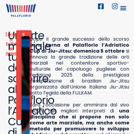
Un’arte
Torna
S
Dopo il grande successo dello scorso
a
P
marziale
tutte
O
anno
torna al Palaflorio l’Adriatico
le
R
Cup di Jiu-Jitsu: domenica 5 ottobre
si
tutta
news
T
rinnova la grande tradizione delle arti
marziali nel contenitore sportivo-
4
da
O
culturale del capoluogo pugliese con
T
scoprire:
l’edizione 2025 della prestigiosa
T
competizione di brazilian Jiu-Jitsu
O
al
organizzata dall’Unione Italiana Jiu-Jitsu
B
R
sotto l’egida della FIJLKAM.
Palaflorio
E
2
Sarà l’occasione per ammirare dal vivo
0
l’Adriatico
alcuni dei migliori interpreti di
una
2
5
disciplina che si propone non solo
Cup
come arte marziale, ma anche come
di
metodo per promuovere lo sviluppo