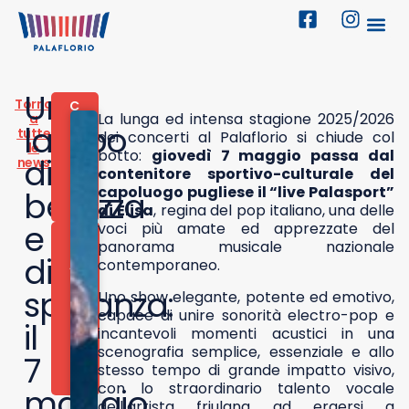
Un
Torna
C
La lunga ed intensa stagione 2025/2026
a
O
lampo
tutte
N
dei concerti al Palaflorio si chiude col
le
C
botto:
giovedì 7 maggio passa dal
di
news
E
contenitore sportivo-culturale del
R
capoluogo pugliese il “live Palasport”
bellezza
T
I
di Elisa
, regina del pop italiano, una delle
e
voci più amate ed apprezzate del
6
panorama musicale nazionale
M
di
contemporaneo.
A
G
speranza:
G
Uno show elegante, potente ed emotivo,
I
capace di unire sonorità electro-pop e
O
il
incantevoli momenti acustici in una
2
scenografia semplice, essenziale e allo
0
7
2
stesso tempo di grande impatto visivo,
6
con lo straordinario talento vocale
maggio
dell’artista friulana ad ergersi a