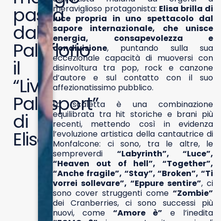
passa
meraviglioso protagonista:
Elisa brilla di
luce propria in uno spettacolo dal
dal
sapore internazionale, che unisce
energia, consapevolezza e
Palaflorio
condivisione
, puntando sulla sua
eccezionale capacità di muoversi con
il
disinvoltura tra pop, rock e canzone
d’autore e sul contatto con il suo
“Live
affezionatissimo pubblico.
Palasport”
La scaletta è una combinazione
equilibrata tra hit storiche e brani più
di
recenti, mettendo così in evidenza
Elisa
l’evoluzione artistica della cantautrice di
Monfalcone: ci sono, tra le altre, le
sempreverdi
“Labyrinth”, “Luce”,
“Heaven out of hell”, “Together”,
“Anche fragile”, “Stay”, “Broken”, “Ti
vorrei sollevare”, “Eppure sentire”
, ci
sono cover struggenti come
“Zombie”
dei Cranberries, ci sono successi più
nuovi, come
“Amore è”
e l’inedita