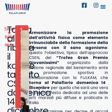
Torna
Torna
S
Armonizzare la promozione
a
P
alla
tutte
O
dell’attività fisica come elemento
le
R
irrinunciabile della formazione della
ribalta
news
T
persona con il sano agonismo
:
questo l’obiettivo, tipico dell’approccio
1
il
2
CSEN, del
“Trofeo Gran Premio
D
karate
Giovanissimi”
organizzato dalla
I
sezione regionale del benemerito ente
C
targato
di promozione sportiva in
E
M
collaborazione con la FIJLKAM, che
CSEN:
B
torna al Palaflorio domenica 14
R
dicembre
per quella che sarà una vera
E
domenica
e propria festa dedicata ad una delle
2
0
arti marziali più diffuse e praticate in
14
2
Italia.
5
dicembre
Sarà l’occasione per decine di piccoli