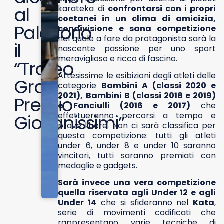
al
karateka di
confrontarsi con i propri
coetanei in un clima di amicizia,
Palaflorio
condivisione e sana competizione
nel quale a fare da protagonista sarà la
il
nascente passione per uno sport
meraviglioso e ricco di fascino.
“Trofeo
Attesissime le esibizioni degli atleti delle
Gran
categorie
Bambini A (classi 2020 e
2021), Bambini B (classi 2018 e 2019)
Premio
e Fanciulli (2016 e 2017)
che
effettueranno percorsi a tempo e
Giovanissimi”
prove libere. Non ci sarà classifica per
questa competizione: tutti gli atleti
under 6, under 8 e under 10 saranno
vincitori, tutti saranno premiati con
medaglie e gadgets.
Sarà invece una vera competizione
quella riservata agli Under 12 e agli
Under 14
che si sfideranno nel
Kata
,
serie di movimenti codificati che
rappresentano varie tecniche di