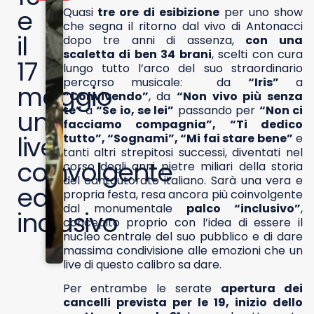
e
Quasi
tre ore di esibizione
per uno show
che segna il ritorno dal vivo di Antonacci
il
dopo tre anni di assenza,
con una
scaletta di ben 34 brani
, scelti con cura
17
lungo tutto l’arco del suo straordinario
percorso musicale: da
“Iris”
a
maggio
“Convivendo”
, da
“Non vivo più senza
te”
a
“Se io, se lei”
passando per
“Non ci
un
facciamo compagnia”, “Ti dedico
live
tutto”, “Sognami”, “Mi fai stare bene”
e
tanti altri strepitosi successi, diventati nel
coinvolgente
corso degli anni pietre miliari della storia
del cantautorato italiano. Sarà una vera e
ed
propria festa, resa ancora più coinvolgente
dal monumentale
palco “inclusivo”
,
inclusivo
concepito proprio con l’idea di essere il
nucleo centrale del suo pubblico e di dare
massima condivisione alle emozioni che un
live di questo calibro sa dare.
Per entrambe le serate
apertura dei
cancelli prevista per le 19, inizio dello