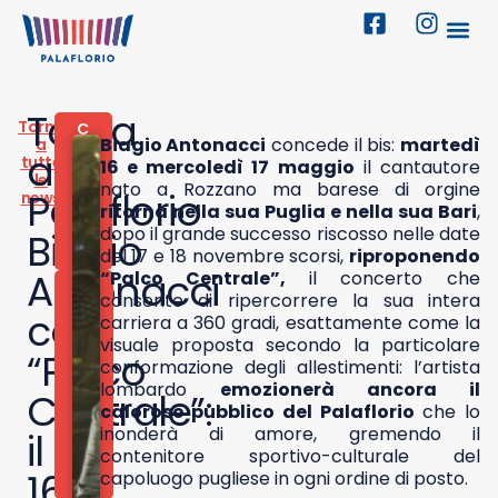
Torna
Torna
C
Biagio Antonacci
concede il bis:
martedì
a
O
al
tutte
N
16 e mercoledì 17 maggio
il cantautore
le
C
nato a Rozzano ma barese di orgine
Palaflorio
news
E
ritorna nella sua Puglia e nella sua Bari
,
R
dopo il grande successo riscosso nelle date
Biagio
T
I
del 17 e 18 novembre scorsi,
riproponendo
Antonacci
“Palco Centrale”,
il concerto che
1
consente di ripercorrere la sua intera
5
con
carriera a 360 gradi, esattamente come la
M
A
visuale proposta secondo la particolare
“Palco
G
conformazione degli allestimenti: l’artista
G
lombardo
emozionerà ancora il
I
Centrale”:
caloroso pubblico del Palaflorio
che lo
O
2
inonderà di amore, gremendo il
il
0
contenitore sportivo-culturale del
2
16
capoluogo pugliese in ogni ordine di posto.
3