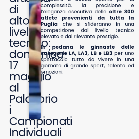
di
complessità, la precisione e
l’eleganza esecutiva delle
oltre 300
alto
atlete provenienti da tutta la
Puglia
che si sfideranno in una
livello
competizione dal livello tecnico
elevato e dal rilevante prestigio.
tecnico:
In pedana le ginnaste delle
domenica
categorie LA, LA3, LB e LB3
per uno
spettacolo tutto da vivere in una
17
giornata di grande sport, talento ed
emozioni.
maggio
al
Palaflorio
i
Campionati
Individuali