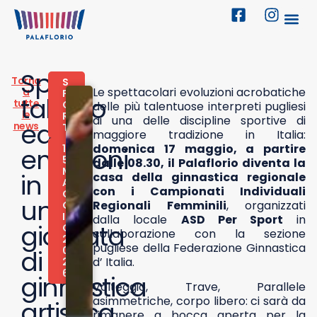
Sport,
Torna
S
Le spettacolari evoluzioni acrobatiche
a
P
talento
tutte
O
delle più talentuose interpreti pugliesi
le
R
di una delle discipline sportive di
ed
news
T
maggiore tradizione in Italia:
domenica 17 maggio, a partire
1
emozioni
5
dalle 08.30, il Palaflorio diventa la
M
in
casa della ginnastica regionale
A
con i Campionati Individuali
G
una
Regionali Femminili
, organizzati
G
I
dalla locale
ASD Per Sport
in
giornata
O
collaborazione con la sezione
2
pugliese della Federazione Ginnastica
0
di
d’ Italia.
2
6
ginnastica
Volteggio, Trave, Parallele
asimmetriche, corpo libero: ci sarà da
artistica
rimanere a bocca aperta per la