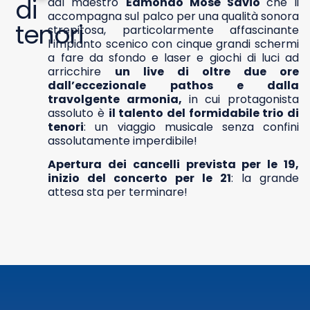
di
dal maestro
Edmondo Mosè Savio
che li
accompagna sul palco per una qualità sonora
tenori
strepitosa, particolarmente affascinante
l’impianto scenico con cinque grandi schermi
a fare da sfondo e laser e giochi di luci ad
arricchire
un live di oltre due ore
dall’eccezionale pathos e dalla
travolgente armonia,
in cui protagonista
assoluto è
il talento del formidabile trio di
tenori
: un viaggio musicale senza confini
assolutamente imperdibile!
Apertura dei cancelli prevista per le 19,
inizio del concerto per le 21
: la grande
attesa sta per terminare!