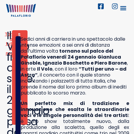
Il
Torna
S
Sedici anni di carriera in uno spettacolo dalle
a
P
Volo
tutte
O
intense emozioni: a sei anni di distanza
le
R
dall’ultima volta
tornano sul palco del
fino
news
T
Palaflorio venerdì 24 gennaio
Gianluca
Ginoble, Ignazio Boschetto e Piero Barone
,
2
alle
3
in arte
Il Volo
, con il loro
“Tutti per uno – ad
G
stelle:
Astra”
, il concerto con il quale stanno
E
incantando i palazzetti di tutta Italia, che
N
il
prende il nome dal loro primo album di inediti
N
A
pubblicato lo scorso marzo.
24
I
O
Un perfetto mix di tradizione e
2
gennaio
innovazione che esalta le straordinarie
0
voci e le singole personalità dei tre artist
i:
2
passa
5
è uno show totalmente nuovo, dalla
produzione alla scaletta, quello degli ex
da
ragazzi prodigio costituitisi come trio nel 2009