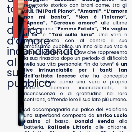
M
town”:
repertorio storico con brani come, tra gli
B
R
altri,
“Mi Parli Piano”, “Amami”, “L’amore
E
una
non mi basta”, “Non è l’inferno”,
2
“Apnea”, “Cercavo amore”
alle ultime
0
dedica
uscite come
“Femme Fatale”, “Ho voglia
2
4
di te”
e
“Taxi sulla luna”
. Una vera e
d’amore
propria festa con al centro il suo
amatissimo pubblico, un inno alla sua vita e
incondizionato
alla sua carriera, uno show che rappresenta
al
la sua rinascita dopo un periodo di difficoltà
nella sua vita personale: “In da town” è
un
suo
live irrinunciabile per i tanti fan
dell’artista leccese
che ha concepito
pubblico
questo show come una vera e propria
dedica d’amore incondizionato, di
riconoscenza e di gratitudine nei loro
confronti, offrendo loro il suo lato più umano.
Ad accompagnarla sul palco del Palaflorio
una superband composta da
Enrico Lucio
Fasino
al basso,
Donald Renda
alla
batteria,
Raffaele Littorio
alle chitarre,