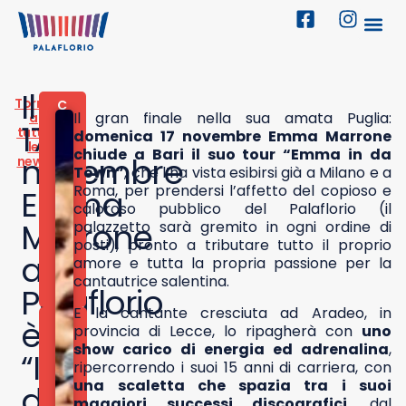
Il
Torna
C
Il gran finale nella sua amata Puglia:
a
O
17
tutte
N
domenica 17 novembre Emma Marrone
le
C
chiude a Bari il suo tour “Emma in da
novembre
news
E
Town”
, che l’ha vista esibirsi già a Milano e a
R
Roma, per prendersi l’affetto del copioso e
Emma
T
I
,
caloroso pubblico del Palaflorio (il
E
Marrone
palazzetto sarà gremito in ogni ordine di
V
posti), pronto a tributare tutto il proprio
E
al
amore e tutta la propria passione per la
N
T
cantautrice salentina.
Palaflorio
I
E la cantante cresciuta ad Aradeo, in
1
è
provincia di Lecce, lo ripagherà con
uno
5
show carico di energia ed adrenalina
,
N
“In
O
ripercorrendo i suoi 15 anni di carriera, con
V
una scaletta che spazia tra i suoi
da
E
maggiori successi discografici
, dal