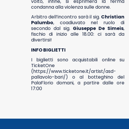
volto, infine, si esprimerà la ferma
condanna alla violenza sulle donne.
Arbitro dell’incontro sarà il sig.
Christian
Palumbo
, coadiuvato nel ruolo di
secondo dal sig.
Giuseppe De Simeis
,
fischio di inizio alle 18.00: ci sarà da
divertirsi!
INFO BIGLIETTI
I biglietti sono acquistabili online su
TicketOne
(https://www.ticketone.it/artist/asd-
pallavolo-bari/) o al botteghino del
PalaFlorio domani, a partire dalle ore
17:00