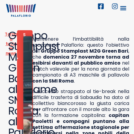
Gruppo
Torna
S
Mantenere l’imbattibilità nalla
a
P
Stamplast
tutte
O
roccaforte Palaflorio: questo l’obiettivo
le
R
del
Gruppo Stamplast M2G Green Bari
,
M2g
news
T
che
domenica 27 novembre torna ad
esibirsi davanti al pubblico amico
nel
2
Green
6
match valevole per la nona giornata del
N
Bari
campionato di A3 maschile di pallavolo
O
con la SMI Roma
.
V
all’esame
E
Il successo strappato al tie-break nella
M
SMI
B
difficile trasferta di Sabaudia ha dato al
R
collettivo biancorosso la giusta carica
E
Roma:
per affrontare con il morale alto la gara
2
con la formazione capitolina:
capitan
0
al
2
Paoletti e compagni puntano alla
2
settima affermazione stagionale per
Palaflorio
mantenersi nella zone nobili della