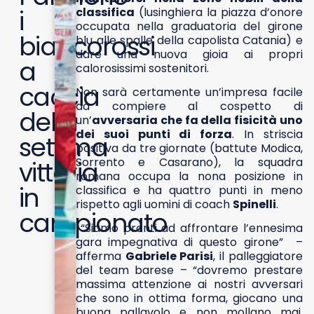
i
classifica
(lusinghiera la piazza d’onore
occupata nella graduatoria del girone
biancorossi
blu alle spalle della capolista Catania) e
dare una nuova gioia ai propri
a
calorosissimi sostenitori.
caccia
Non sarà certamente un’impresa facile
da compiere al cospetto di
della
un’
avversaria che fa della fisicità uno
dei suoi punti di forza
. In striscia
settima
positiva da tre giornate (battute Modica,
Sorrento e Casarano), la squadra
vittoria
romana occupa la nona posizione in
in
classifica e ha quattro punti in meno
rispetto agli uomini di coach
Spinelli
.
campionato
“Siamo pronti ad affrontare l’ennesima
gara impegnativa di questo girone” –
afferma
Gabriele Parisi
, il palleggiatore
del team barese – “dovremo prestare
massima attenzione ai nostri avversari
che sono in ottima forma, giocano una
buona pallavolo e non mollano mai,