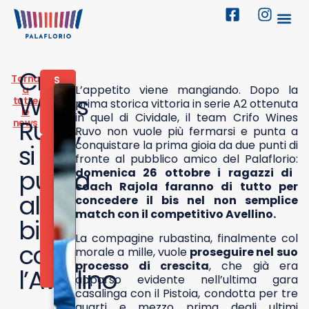
Crifo
Torna
S
L’appetito viene mangiando. Dopo la
a
P
Wines
tutte
O
prima storica vittoria in serie A2 ottenuta
le
R
in quel di Cividale, il team Crifo Wines
Ruvo,
news
T
Ruvo non vuole più fermarsi e punta a
conquistare la prima gioia da due punti di
2
si
5
fronte al pubblico amico del Palaflorio:
O
punta
domenica 26 ottobre i ragazzi di
T
coach Rajola faranno di tutto per
T
al
concedere il bis nel non semplice
O
B
match con il competitivo Avellino.
bis
R
E
La compagine rubastina, finalmente col
2
con
morale a mille, vuole
proseguire nel suo
0
processo di crescita
, che già era
2
l’Avellino
5
apparso evidente nell’ultima gara
casalinga con il Pistoia, condotta per tre
quarti e mezzo prima degli ultimi