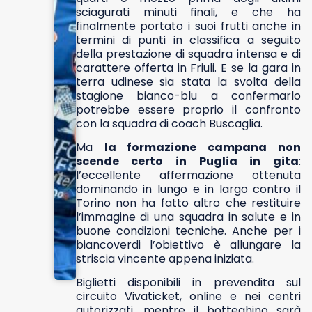
sciagurati minuti finali, e che ha
finalmente portato i suoi frutti anche in
termini di punti in classifica a seguito
della prestazione di squadra intensa e di
carattere offerta in Friuli. E se la gara in
terra udinese sia stata la svolta della
stagione bianco-blu a confermarlo
potrebbe essere proprio il confronto
con la squadra di coach Buscaglia.
Ma
la formazione campana non
scende certo in Puglia in gita
:
l’eccellente affermazione ottenuta
dominando in lungo e in largo contro il
Torino non ha fatto altro che restituire
l’immagine di una squadra in salute e in
buone condizioni tecniche. Anche per i
biancoverdi l’obiettivo è allungare la
striscia vincente appena iniziata.
Biglietti disponibili in prevendita sul
circuito Vivaticket, online e nei centri
autorizzati, mentre il botteghino sarà