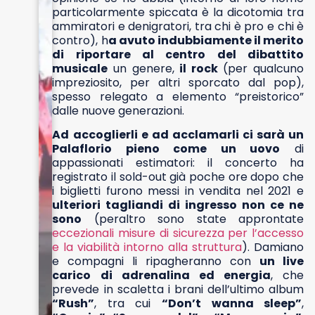
particolarmente spiccata è la dicotomia tra
ammiratori e denigratori, tra chi è pro e chi è
contro), h
a avuto indubbiamente il merito
di riportare al centro del dibattito
musicale
un genere,
il rock
(per qualcuno
impreziosito, per altri sporcato dal pop),
spesso relegato a elemento “preistorico”
dalle nuove generazioni.
Ad accoglierli e ad acclamarli ci sarà un
Palaflorio pieno come un uovo
di
appassionati estimatori: il concerto ha
registrato il sold-out già poche ore dopo che
i biglietti furono messi in vendita nel 2021 e
ulteriori tagliandi di ingresso non ce ne
sono
(peraltro sono state approntate
eccezionali misure di sicurezza per l’accesso
e la viabilità intorno alla struttura
). Damiano
e compagni li ripagheranno con
un live
carico di adrenalina ed energia
, che
prevede in scaletta i brani dell’ultimo album
“Rush”
, tra cui
“Don’t wanna sleep”
,