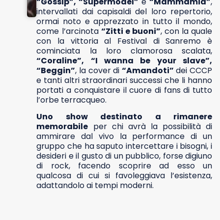
“Gossip”, “Supermodel”
e
“Mammamia”
,
intervallati dai capisaldi del loro repertorio,
ormai noto e apprezzato in tutto il mondo,
come l’arcinota
“Zitti e buoni”
, con la quale
con la vittoria al Festival di Sanremo è
cominciata la loro clamorosa scalata,
“Coraline”, “I wanna be your slave”,
“Beggin”
, la cover di
“Amandoti”
dei CCCP
e tanti altri straordinari successi che li hanno
portati a conquistare il cuore di fans di tutto
l’orbe terracqueo.
Uno show destinato a rimanere
memorabile
per chi avrà la possibilità di
ammirare dal vivo la performance di un
gruppo che ha saputo intercettare i bisogni, i
desideri e il gusto di un pubblico, forse digiuno
di rock, facendo scoprire ad esso un
qualcosa di cui si favoleggiava l’esistenza,
adattandolo ai tempi moderni.