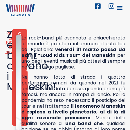
Zitti
Torna
C
La rock-band più osannata e chiacchierata
a
O
e
tutte
N
al mondo è pronta a infiammare il pubblico
le
C
del Palaflorio:
venerdì 31 marzo passa da
buoni:
news
E
Bari il “Loud Kids Tour” dei Maneskin
per
R
uno degli eventi musicali più attesi di sempre
arrivano
T
I
nel capoluogo pugliese.
i
3
Ne hanno fatta di strada i quattro
0
Maneskin!
performers romani da quando nel 2021 fu
M
annunciata la data barese, quando erano già
A
R
famosi, ma ancora in rampa di lancio. Poi la
Z
pandemia ha reso necessario il posticipo del
O
tour e nel frattempo
il fenomeno Maneskin
2
è esploso a livello planetario, al di là di
0
2
ogni razionale previsione
. Merito delle
3
qualità sonore di
una band che
, qualsiasi
opinione se ne abbia (intorno al loro nome