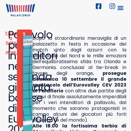
Pallavolo
Torna
S
Dopo la straordinaria meraviglia di un
a
P
per
tutte
O
palazzetto in festa in occasione del
le
R
match vinto dagli azzurri con la
intenditori
news
T
Macedonia del Nord e le mille emozioni
dell’equilibratissima sfida tra Olanda e
9
nella
S
Germania, conclusasi al tie-break in
E
seconda
favore degli orange,
prosegue
T
domenica 10 settembre il grande
T
giornata
spettacolo dell’Eurovolley CEV 2023
E
M
al Palaflorio
con altre due partite degli
barese
B
ottavi di finale assolutamente imperdibili
R
per i veri intenditori di pallavolo, dal
E
di
momento che saranno protagonisti in
2
0
campo alcuni dei giocatori più forti
Eurovolley
2
d’Europa (e del mondo).
3
2023:
Alle 18.00 la fortissima Serbia di