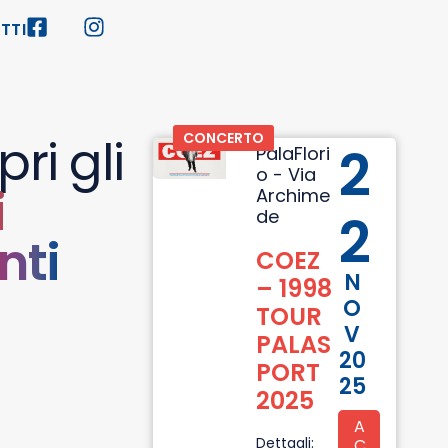
TTI
ri gli
CONCERTO
2
PalaFlori
o - Via
i
Archime
de
2
nti
COEZ
N
– 1998
O
TOUR
V
PALAS
20
PORT
25
2025
A
Dettagli:
C