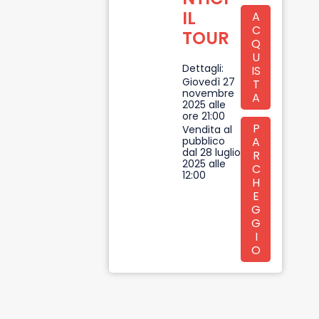
IL
A
C
TOUR
Q
U
Dettagli:
IS
Giovedì 27
T
novembre
A
2025 alle
ore 21:00
P
Vendita al
pubblico
A
dal 28 luglio
R
2025 alle
C
12:00
H
E
G
G
I
O