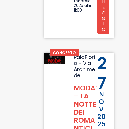
febbraio
H
2025 alle
E
11:00
G
G
I
O
CONCERTO
2
PalaFlori
o - Via
Archime
de
7
MODA’
N
– LA
O
NOTTE
V
DEI
20
ROMA
25
NTICI