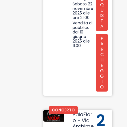
Sabato 22
Q
novembre
U
2025 alle
IS
ore 21:00​
T
Vendita al
A
pubblico
dal 10
giugno
P
2025 alle
A
11:00
R
C
H
E
G
G
I
O
CONCERTO
2
PalaFlori
o - Via
Archime