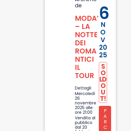
de
6
MODA’
N
– LA
O
NOTTE
V
DEI
20
ROMA
25
NTICI
S
IL
O
TOUR
LD
O
Dettagli:
U
Mercoledì
T!
26
novembre
2025 alle
P
ore 21:00
A
Vendita al
R
pubblico
C
dal 20